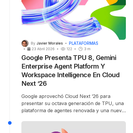
PLATAFORMAS
By
Javier Morales
23 Abril 2026
122
3 m
Google Presenta TPU 8, Gemini
Enterprise Agent Platform Y
Workspace Intelligence En Cloud
Next ’26
Google aprovechó Cloud Next ’26 para
presentar su
octava generación de TPU
, una
plataforma de agentes
renovada y una nueva
capa de IA para
Workspace
. La compañía
agrupa todos estos anuncios bajo la etiqueta
“Agentic Enterprise”
.