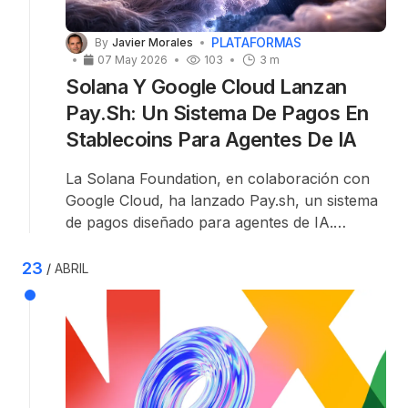
PLATAFORMAS
By
Javier Morales
07 May 2026
103
3 m
Solana Y Google Cloud Lanzan
Pay.sh: Un Sistema De Pagos En
Stablecoins Para Agentes De IA
La Solana Foundation, en colaboración con
Google Cloud, ha lanzado Pay.sh, un sistema
de pagos diseñado para agentes de IA.
Construido sobre un estándar abierto, el
protocolo permite a los agentes descubrir
23
ABRIL
APIs, acceder a ellas y pagar por su
uso
con
stablecoins en la red de Solana.