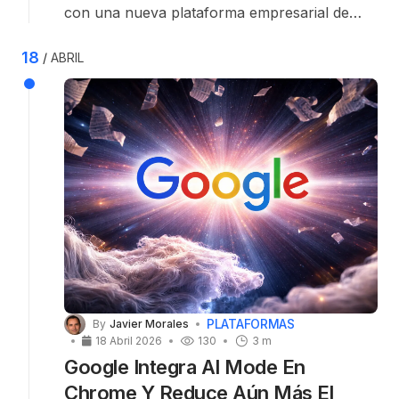
con una nueva plataforma empresarial de
agentes, justo en un momento en el que la
compañía también busca un nuevo director
18
ABRIL
ejecutivo.
PLATAFORMAS
By
Javier Morales
18 Abril 2026
130
3 m
Google Integra AI Mode En
Chrome Y Reduce Aún Más El