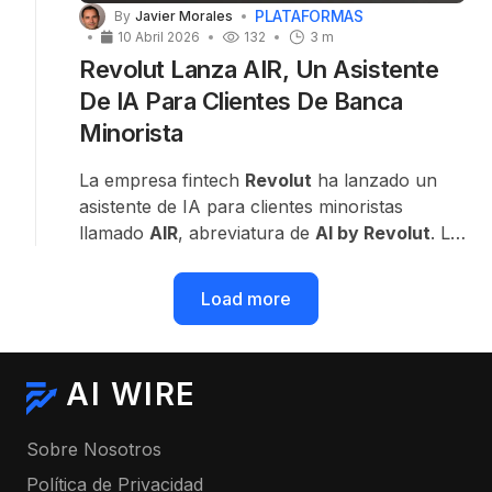
PLATAFORMAS
By
Javier Morales
10 Abril 2026
132
3 m
Revolut Lanza AIR, Un Asistente
De IA Para Clientes De Banca
Minorista
La empresa fintech
Revolut
ha lanzado un
asistente de IA para clientes minoristas
llamado
AIR
, abreviatura de
AI by Revolut
. La
herramienta se está desplegando primero en
el
Reino Unido
, y se espera que pronto llegue
Load more
a otros mercados.
AI WIRE
Sobre Nosotros
Política de Privacidad