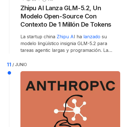
Zhipu AI Lanza GLM-5.2, Un
Modelo Open-Source Con
Contexto De 1 Millón De Tokens
La startup china
Zhipu A
I ha
lanzado
su
modelo lingüístico insignia GLM-5.2 para
tareas agentic largas y programación. La
solución de código abierto cuenta con una
ventana de contexto de 1 millón de tokens,
11
JUNIO
licencia MIT y soporte para despliegue local.