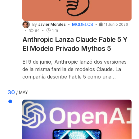
MODELOS
By
Javier Morales
11 Junio 2026
84
1 m
Anthropic Lanza Claude Fable 5 Y
El Modelo Privado Mythos 5
El 9 de junio, Anthropic lanzó dos versiones
de la misma familia de modelos Claude. La
compañía describe Fable 5 como una
solución de clase Mythos, pero segura para
uso general. Claude Mythos 5 es un modelo
30
MAY
base “privado” con restricciones reducidas en
áreas seleccionadas.