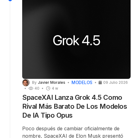
cuenta @HarshithLucky3, Google tendría
previsto presentar oficialmente el modelo
Gemini 3.5 Pro el 17 de julio.
MODELOS
By
Javier Morales
09 Julio 2026
40
4 w
SpaceXAI Lanza Grok 4.5 Como
Rival Más Barato De Los Modelos
De IA Tipo Opus
Poco después de cambiar oficialmente de
nombre, SpaceXAI de Elon Musk presentó