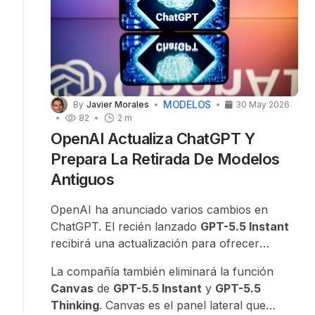
MODELOS
By
Javier Morales
30 May 2026
82
2 m
OpenAI Actualiza ChatGPT Y
Prepara La Retirada De Modelos
Antiguos
OpenAI ha anunciado varios cambios en
ChatGPT. El recién lanzado
GPT-5.5 Instant
recibirá una actualización para ofrecer
respuestas más naturales, más fáciles de leer
La compañía también eliminará la función
y mejor estructuradas, reduciendo el uso de
Canvas
de
GPT-5.5 Instant
y
GPT-5.5
listas largas.
Thinking
. Canvas es el panel lateral que