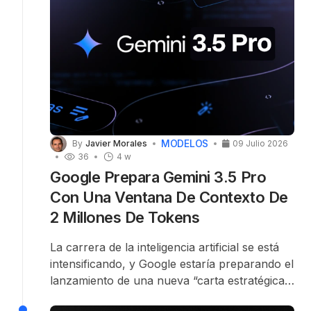
disponible próximamente para creadores de
contenido.
MODELOS
By
Javier Morales
09 Julio 2026
36
4 w
Google Prepara Gemini 3.5 Pro
Con Una Ventana De Contexto De
2 Millones De Tokens
La carrera de la inteligencia artificial se está
intensificando, y Google estaría preparando el
lanzamiento de una nueva “carta estratégica”.
Según información compartida en X
por
la