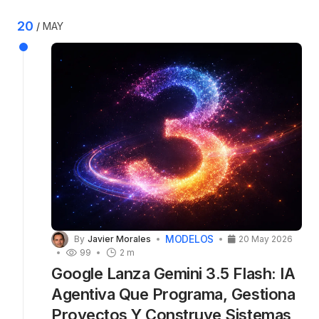
aparece en ChatGPT cuando el usuario edita
textos, trabaja con documentos largos o
20
MAY
previsualiza código. A partir de ahora, las
tareas de escritura y programación se
gestionarán directamente dentro del chat
mediante bloques especiales. Los usuarios de
pago podrán seguir usando Canvas de forma
temporal a través de modelos anteriores.
MODELOS
By
Javier Morales
20 May 2026
99
2 m
Google Lanza Gemini 3.5 Flash: IA
Agentiva Que Programa, Gestiona
Proyectos Y Construye Sistemas