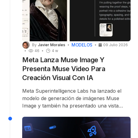
MODELOS
By
Javier Morales
09 Julio 2026
46
4 w
Meta Lanza Muse Image Y
Presenta Muse Video Para
Creación Visual Con IA
Meta Superintelligence Labs ha lanzado el
modelo de generación de imágenes Muse
Image y también ha presentado una vista
previa de Muse Video. Muse Image ya se ha
integrado en las aplicaciones de IA de Meta,
en la web y en varias plataformas sociales
regionales, mientras que Muse Video estará