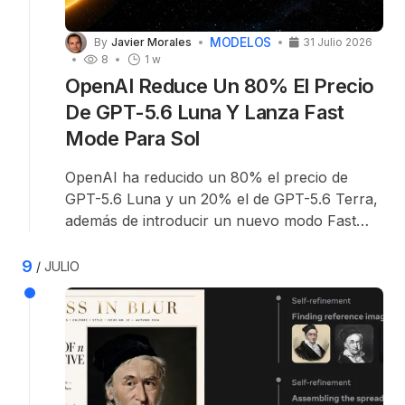
MODELOS
By
Javier Morales
31 Julio 2026
8
1 w
OpenAI Reduce Un 80% El Precio
De GPT-5.6 Luna Y Lanza Fast
Mode Para Sol
OpenAI ha reducido un 80% el precio de
GPT-5.6 Luna y un 20% el de GPT-5.6 Terra,
además de introducir un nuevo modo Fast
para GPT-5.6 Sol. La compañía afirma que
estos cambios permitirán utilizar modelos
9
JULIO
avanzados de inteligencia artificial en más
procesos empresariales y a mayor escala, sin
limitar el acceso a su modelo de
razonamiento más potente.