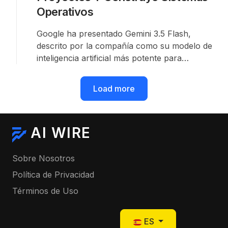
Operativos
Google ha presentado Gemini 3.5 Flash,
descrito por la compañía como su modelo de
inteligencia artificial más potente para
programación y creación de agentes. El
modelo es capaz de escribir código de forma
Load more
autónoma, gestionar proyectos de
investigación y construir un sistema operativo
desde cero.
AI WIRE
Sobre Nosotros
Política de Privacidad
Términos de Uso
Seleccione su idioma
ES