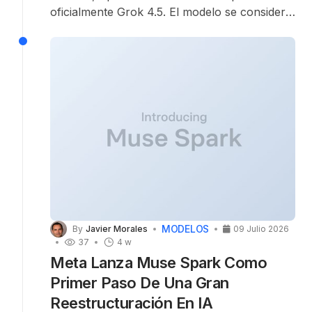
oficialmente Grok 4.5. El modelo se considera
un nuevo “caballo de batalla”, con la promesa
de Musk de ofrecer un rendimiento
comparable al de las potentes familias Opus,
pero con un coste significativamente más bajo
para los usuarios.
MODELOS
By
Javier Morales
09 Julio 2026
37
4 w
Meta Lanza Muse Spark Como
Primer Paso De Una Gran
Reestructuración En IA