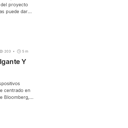
d del proyecto
as puede dar
203
5 m
olgante Y
spositivos
re centrado en
 de Bloomberg,