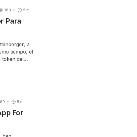
163
5 m
r Para
teinberger
, a
ismo tiempo, el
 token del
189
5 m
App For
, han