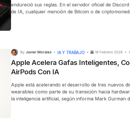
endureció sus reglas. En el servidor oficial de Discor
de IA, cualquier mención de
Bitcoin
o de criptomoned
lugar ahora a un baneo inmediato.
IA Y TRABAJO
By
Javier Morales
18 Febrero 2026
Apple Acelera Gafas Inteligentes, C
AirPods Con IA
Apple está acelerando el desarrollo de tres nuevos di
wearables como parte de su transición hacia hardwa
la inteligencia artificial, según informa Mark Gurman
citando
fuentes
.