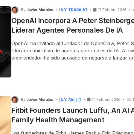
IA Y TRABAJO
By
Javier Morales
17 Febrero 2026
OpenAI Incorpora A Peter Steinberge
Liderar Agentes Personales De IA
OpenAI ha invitado al fundador de OpenClaw,
Peter S
liderar su iniciativa de agentes personales de IA. Al m
emprendedor ha sido acusado de negarse a lanzar un
proyecto.
IA Y SALUD
By
Javier Morales
14 Febrero 2026
Fitbit Founders Launch Luffu, An AI 
Family Health Management
Los fundadores de Fitbit, James Park y Eric Friedman