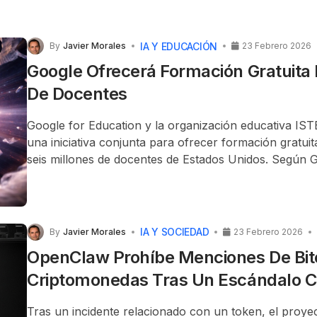
IA Y EDUCACIÓN
By
Javier Morales
23 Febrero 2026
Google Ofrecerá Formación Gratuita
De Docentes
Google for Education y la organización educativa I
una iniciativa conjunta para ofrecer formación gratuit
seis millones de docentes de Estados Unidos. Según G
del programa más grande de este tipo. La capacitación
de productos de IA de Google, como Gemini y Noteb
objetivo de permitir que los profesores —y sus más d
estudiantes— utilicen la IA de forma segura en el aul
IA Y SOCIEDAD
By
Javier Morales
23 Febrero 2026
serán breves, prácticos y con ejemplos concretos par
OpenClaw Prohíbe Menciones De Bit
enseñanza. La iniciativa comenzará en los próximos m
Criptomonedas Tras Un Escándalo 
docentes interesados podrán registrarse mediante un
Google.
Tras un incidente relacionado con un token, el proy