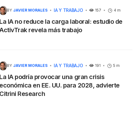
IA Y TRABAJO
BY
JAVIER MORALES
157
4 m
La IA no reduce la carga laboral: estudio de
ActivTrak revela más trabajo
IA Y TRABAJO
BY
JAVIER MORALES
191
5 m
La IA podría provocar una gran crisis
económica en EE. UU. para 2028, advierte
Citrini Research