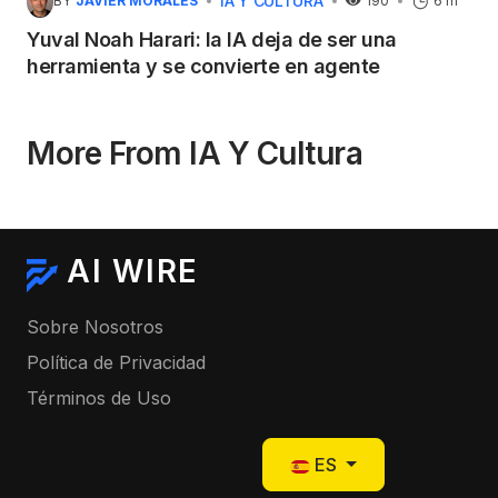
IA Y CULTURA
BY
JAVIER MORALES
190
6 m
Yuval Noah Harari: la IA deja de ser una
herramienta y se convierte en agente
More From IA Y Cultura
AI WIRE
Sobre Nosotros
Política de Privacidad
Términos de Uso
Seleccione su idioma
ES