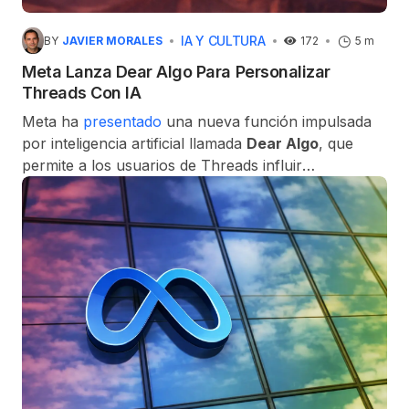
IA Y CULTURA
BY
JAVIER MORALES
172
5 m
Meta Lanza Dear Algo Para Personalizar
Threads Con IA
Meta ha
presentado
una nueva función impulsada
por inteligencia artificial llamada
Dear Algo
, que
permite a los usuarios de Threads influir
directamente en cómo el algoritmo de
recomendaciones de la plataforma selecciona el
contenido.