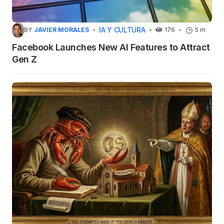
IA Y CULTURA
BY
JAVIER MORALES
176
5 m
Facebook Launches New AI Features to Attract
Gen Z